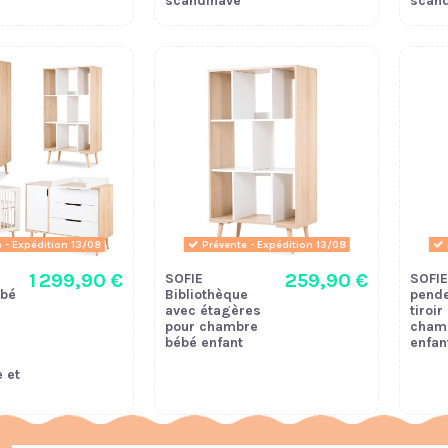
scandinave
scand
 - Expédition 13/08
Prévente - Expédition 13/08
1 299,90 €
259,90 €
SOFIE
SOFIE
bé
Bibliothèque
pende
avec étagères
tiroir
pour chambre
cham
bébé enfant
enfan
 et