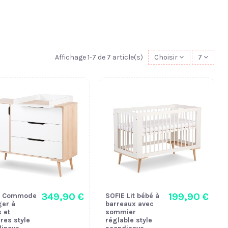
Affichage 1-7 de 7 article(s)
Choisir
7
349,90 €
199,90 €
E Commode
SOFIE Lit bébé à
ger à
barreaux avec
s et
sommier
res style
réglable style