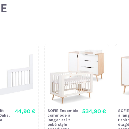
IE
44,90 €
534,90 €
lit
SOFIE Ensemble
SOFI
Dalia,
commode à
à lan
ka
langer et lit
tiroir
bébé style
étagè