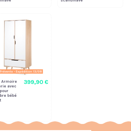
inave
scandinave
Prévente - Expédition 13/08
399,90 €
 Armoire
rie avec
 pour
bre bébé
t