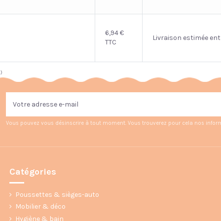
6,94 €
Livraison estimée ent
TTC
.)
Vous pouvez vous désinscrire à tout moment. Vous trouverez pour cela nos informat
Catégories
Poussettes & sièges-auto
Mobilier & déco
Hygiène & bain