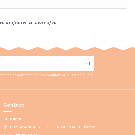
*
re le
10/08/26
et le
12/08/26
ions de contact dans les conditions d'utilisation du site.
Contact
BB Boom
L'Usine 42430 ST-JUST-EN-CHEVALET France