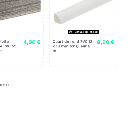
Rupture de stock
4,90 €
8,90 €
lotte
Quart de rond PVC 13
e PVC 59
x 13 mm longueur 2
m
m
eté :