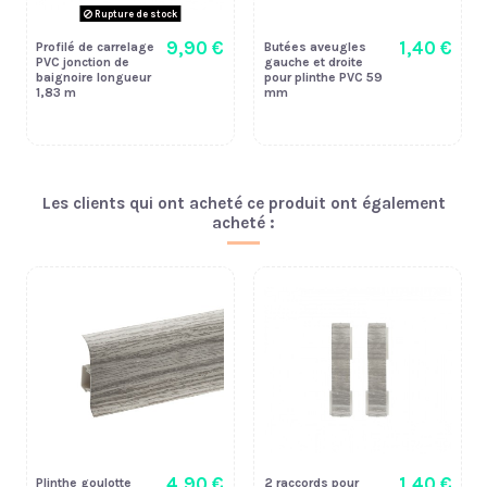
Rupture de stock
9,90 €
1,40 €
Profilé de carrelage
Butées aveugles
PVC jonction de
gauche et droite
baignoire longueur
pour plinthe PVC 59
1,83 m
mm
Les clients qui ont acheté ce produit ont également
acheté :
4,90 €
1,40 €
Plinthe goulotte
2 raccords pour